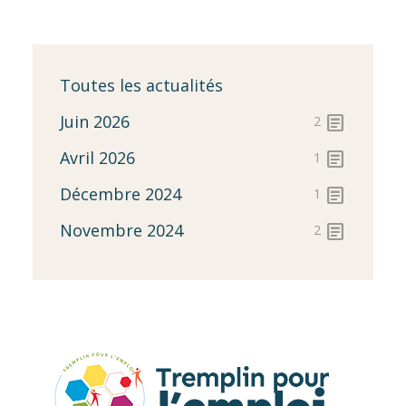
Toutes les actualités
article
Juin 2026
2
article
Avril 2026
1
article
Décembre 2024
1
article
Novembre 2024
2