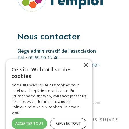
Nous contacter
Siège administratif de l'association
Tél. : 05 65 59 17 40
×
E-mail :
contact@tremplinpourlemploi-
Ce site Web utilise des
aveyron.fr
cookies
Notre site Web utilise des cookies pour
améliorer l'expérience utilisateur. En
utilisant notre site Web, vous acceptez tous
les cookies conformément à notre
Tremplin pour l'emploi © 2026
|
Mentions
Politique relative aux cookies.
En savoir
Légales
|
Connexion
plus
NOUS SUIVRE
ACCEPTER TOUT
REFUSER TOUT